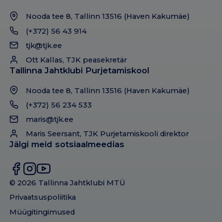
Nooda tee 8, Tallinn 13516 (Haven Kakumäe)
(+372) 56 43 914
tjk@tjk.ee
Ott Kallas, TJK peasekretär
Tallinna Jahtklubi Purjetamiskool
Nooda tee 8, Tallinn 13516 (Haven Kakumäe)
(+372) 56 234 533
maris@tjk.ee
Maris Seersant, TJK Purjetamiskooli direktor
Jälgi meid sotsiaalmeedias
© 2026 Tallinna Jahtklubi MTÜ
Privaatsuspoliitika
Müügitingimused