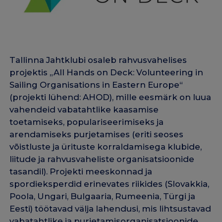
Tallinna Jahtklubi osaleb rahvusvahelises
projektis „All Hands on Deck: Volunteering in
Sailing Organisations in Eastern Europe“
(projekti lühend: AHOD), mille eesmärk on luua
vahendeid vabatahtlike kaasamise
toetamiseks, populariseerimiseks ja
arendamiseks purjetamises (eriti seoses
võistluste ja ürituste korraldamisega klubide,
liitude ja rahvusvaheliste organisatsioonide
tasandil). Projekti meeskonnad ja
spordieksperdid erinevates riikides (Slovakkia,
Poola, Ungari, Bulgaaria, Rumeenia, Türgi ja
Eesti) töötavad välja lahendusi, mis lihtsustavad
vabatahtlike ja purjetamisorganisatsioonide