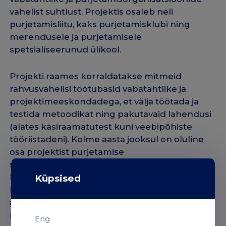
vahelist suhtlust. Projektis osaleb neli
purjetamisliitu, kaks purjetamisklubi ning
merendusele ja purjetamisele
spetsialiseerunud ülikool.
Projekti raames korraldatakse mitmeid
rahvusvahelisi töötubasid vabatahtlike ja
projektimeeskondadega, et välja töötada ja
testida metoodikat ning pakutavaid lahendusi
(alates käsiraamatutest kuni veebipõhiste
tööriistadeni). Kolme aasta jooksul on oluline
osa projektist purjetamise
spordiorganisatsioonide vajaduste
kaardistamine ning uuringud vabatahtlike
Küpsised
kohta, kes juba panustavad regulaarselt või
aeg-ajalt purjetamisüritustel. Üheks projekti
peamiseks tulemuseks on uus veebiplatvorm,
Eng